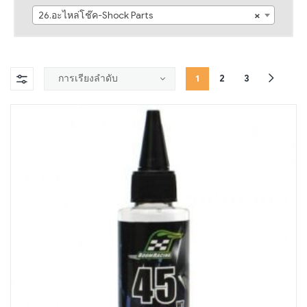
26.อะไหล่โช๊ค-Shock Parts
×
1
2
3