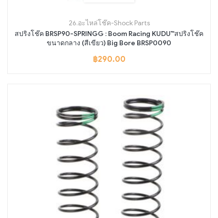
26.อะไหล่โช๊ค-Shock Parts
สปริงโช๊ค BRSP90-SPRINGG : Boom Racing KUDU™สปริงโช๊ค
ขนาดกลาง (สีเขียว) Big Bore BRSP0090
฿
290.00