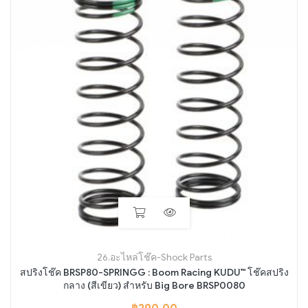
26.อะไหล่โช๊ค-Shock Parts
สปริงโช๊ค BRSP80-SPRINGG : Boom Racing KUDU™ โช๊คสปริง
กลาง (สีเขียว) สำหรับ Big Bore BRSP0080