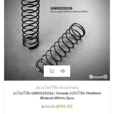
26.อะไหล่โช๊ค-Shock Parts
อะไหล่โช๊ค GM0020026 : Gmade สปริงโช๊ค 19x68mm
Mideum White 2pcs
฿
150.00
฿
290.00