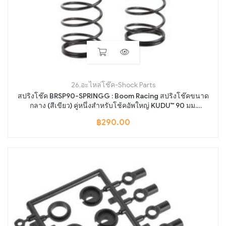
26.อะไหล่โช๊ค-Shock Parts
สปริงโช๊ค BRSP90-SPRINGG : Boom Racing สปริงโช๊คขนาด
กลาง (สีเขียว) คู่หนึ่งสำหรับโช้คอัพใหญ่ KUDU™ 90 มม.
BRSP0090
฿
290.00