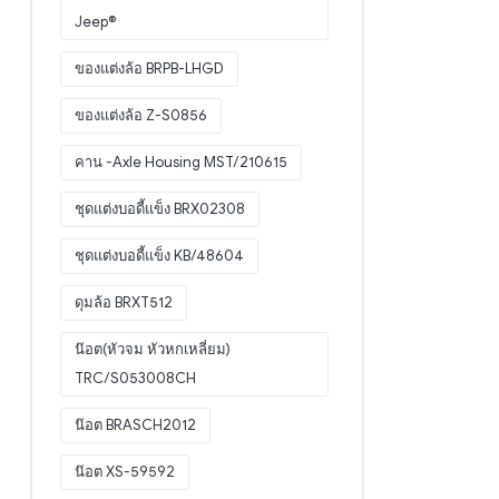
Jeep®
ของแต่งล้อ BRPB-LHGD
ของแต่งล้อ Z-S0856
คาน -Axle Housing MST/210615
ชุดแต่งบอดี้แข็ง BRX02308
ชุดแต่งบอดี้แข็ง KB/48604
ดุมล้อ BRXT512
น๊อต(หัวจม หัวหกเหลี่ยม)
TRC/S053008CH
น๊อต BRASCH2012
น๊อต XS-59592