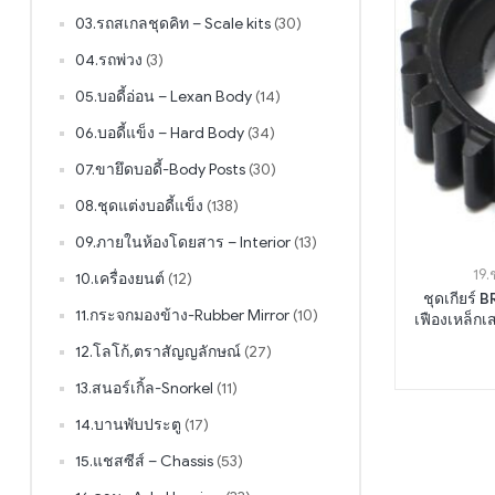
03.รถสเกลชุดคิท – Scale kits
(30)
04.รถพ่วง
(3)
05.บอดี้อ่อน – Lexan Body
(14)
06.บอดี้แข็ง – Hard Body
(34)
07.ขายึดบอดี้-Body Posts
(30)
08.ชุดแต่งบอดี้แข็ง
(138)
09.ภายในห้องโดยสาร – Interior
(13)
19.
10.เครื่องยนต์
(12)
ชุดเกียร์
11.กระจกมองข้าง-Rubber Mirror
(10)
เฟืองเหล็กเ
12.โลโก้,ตราสัญญลักษณ์
(27)
13.สนอร์เกิ้ล-Snorkel
(11)
14.บานพับประตู
(17)
15.แชสซีส์ – Chassis
(53)