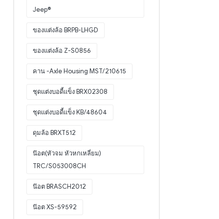
Jeep®
ของแต่งล้อ BRPB-LHGD
ของแต่งล้อ Z-S0856
คาน -Axle Housing MST/210615
ชุดแต่งบอดี้แข็ง BRX02308
ชุดแต่งบอดี้แข็ง KB/48604
ดุมล้อ BRXT512
น๊อต(หัวจม หัวหกเหลี่ยม)
TRC/S053008CH
น๊อต BRASCH2012
น๊อต XS-59592