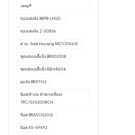
Jeep®
ของแต่งล้อ BRPB-LHGD
ของแต่งล้อ Z-S0856
คาน -Axle Housing MST/210615
ชุดแต่งบอดี้แข็ง BRX02308
ชุดแต่งบอดี้แข็ง KB/48604
ดุมล้อ BRXT512
น๊อต(หัวจม หัวหกเหลี่ยม)
TRC/S053008CH
น๊อต BRASCH2012
น๊อต XS-59592