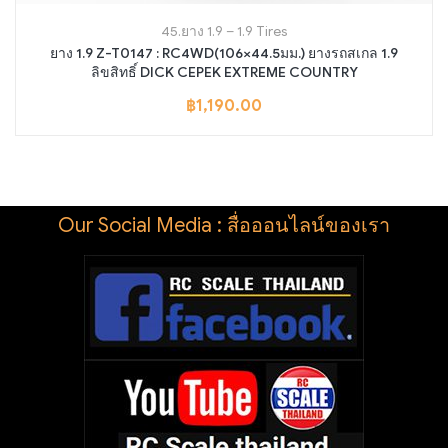
45.ยาง 1.9 – 1.9 Tires
ยาง 1.9 Z-T0147 : RC4WD(106×44.5มม.) ยางรถสเกล 1.9
ลิขสิทธิ์ DICK CEPEK EXTREME COUNTRY
฿
1,190.00
Our Social Media : สื่อออนไลน์ของเรา