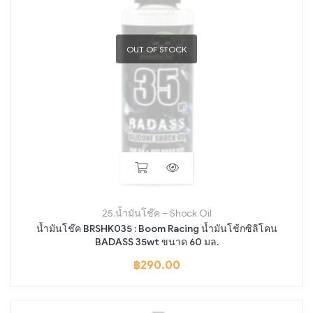
OUT OF STOCK
25.น้ำมันโช๊ค – Shock Oil
น้ำมันโช๊ค BRSHK035 : Boom Racing น้ำมันโช้กซิลิโคน
BADASS 35wt ขนาด 60 มล.
฿
290.00