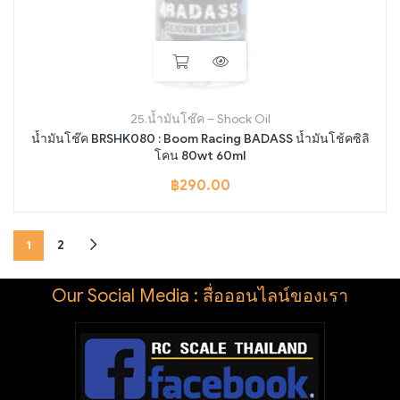
25.น้ำมันโช๊ค – Shock Oil
น้ำมันโช๊ค BRSHK080 : Boom Racing BADASS น้ำมันโช้คซิลิ
โคน 80wt 60ml
฿
290.00
1
2
Our Social Media : สื่อออนไลน์ของเรา