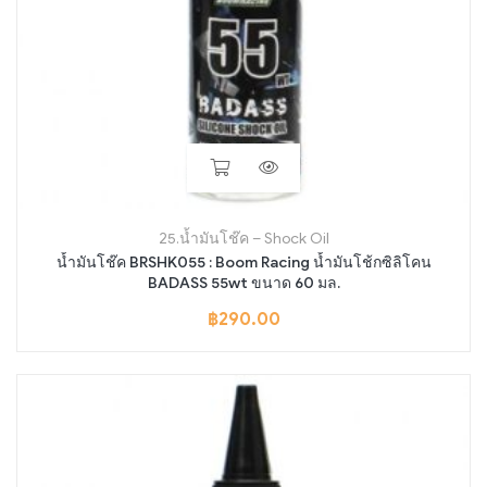
25.น้ำมันโช๊ค – Shock Oil
น้ำมันโช๊ค BRSHK055 : Boom Racing น้ำมันโช้กซิลิโคน
BADASS 55wt ขนาด 60 มล.
฿
290.00