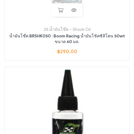
25.น้ำมันโช๊ค – Shock Oil
น้ำมันโช๊ค BRSHK050 : Boom Racing น้ำมันโช้คซิลิโคน 50wt
ขนาด 60 มล.
฿
290.00