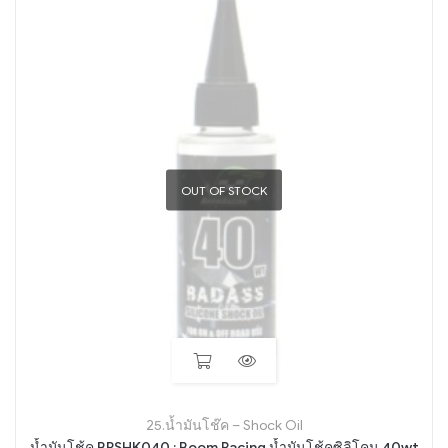
OUT OF STOCK
25.น้ำมันโช๊ค – Shock Oil
น้ำมันโช้ค BRSHK040 : Boom Racing น้ำมันโช้คซิลิโคน 40wt