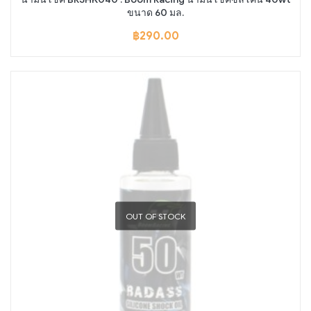
ขนาด 60 มล.
฿
290.00
OUT OF STOCK