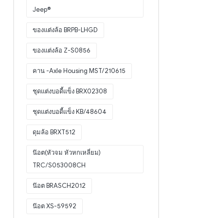
Jeep®
ของแต่งล้อ BRPB-LHGD
ของแต่งล้อ Z-S0856
คาน -Axle Housing MST/210615
ชุดแต่งบอดี้แข็ง BRX02308
ชุดแต่งบอดี้แข็ง KB/48604
ดุมล้อ BRXT512
น๊อต(หัวจม หัวหกเหลี่ยม)
TRC/S053008CH
น๊อต BRASCH2012
น๊อต XS-59592