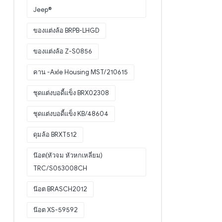
Jeep®
ของแต่งล้อ BRPB-LHGD
ของแต่งล้อ Z-S0856
คาน -Axle Housing MST/210615
ชุดแต่งบอดี้แข็ง BRX02308
ชุดแต่งบอดี้แข็ง KB/48604
ดุมล้อ BRXT512
น๊อต(หัวจม หัวหกเหลี่ยม)
TRC/S053008CH
น๊อต BRASCH2012
น๊อต XS-59592