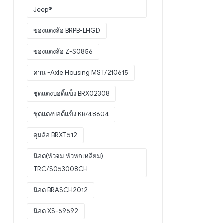
Jeep®
ของแต่งล้อ BRPB-LHGD
ของแต่งล้อ Z-S0856
คาน -Axle Housing MST/210615
ชุดแต่งบอดี้แข็ง BRX02308
ชุดแต่งบอดี้แข็ง KB/48604
ดุมล้อ BRXT512
น๊อต(หัวจม หัวหกเหลี่ยม)
TRC/S053008CH
น๊อต BRASCH2012
น๊อต XS-59592