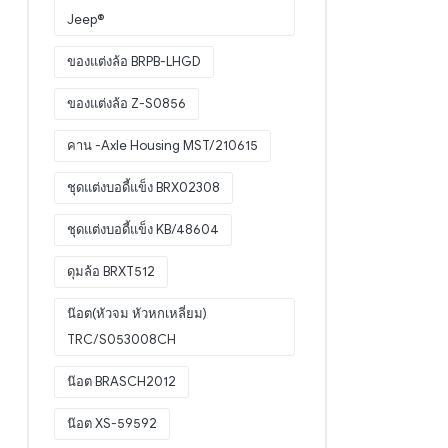
Jeep®
ของแต่งล้อ BRPB-LHGD
ของแต่งล้อ Z-S0856
คาน -Axle Housing MST/210615
ชุดแต่งบอดี้แข็ง BRX02308
ชุดแต่งบอดี้แข็ง KB/48604
ดุมล้อ BRXT512
น๊อต(หัวจม หัวหกเหลี่ยม)
TRC/S053008CH
น๊อต BRASCH2012
น๊อต XS-59592