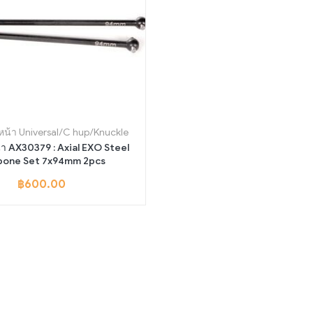
ยวหน้า Universal/C hup/Knuckle
น้า AX30379 : Axial EXO Steel
one Set 7x94mm 2pcs
฿
600.00