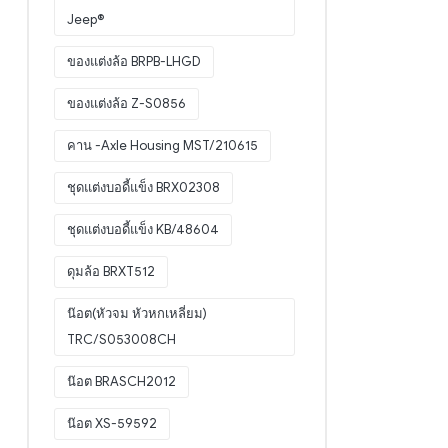
Jeep®
ของแต่งล้อ BRPB-LHGD
ของแต่งล้อ Z-S0856
คาน -Axle Housing MST/210615
ชุดแต่งบอดี้แข็ง BRX02308
ชุดแต่งบอดี้แข็ง KB/48604
ดุมล้อ BRXT512
น๊อต(หัวจม หัวหกเหลี่ยม)
TRC/S053008CH
น๊อต BRASCH2012
น๊อต XS-59592