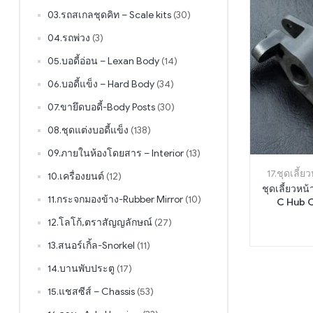
03.รถสเกลชุดคิท – Scale kits
(30)
04.รถพ่วง
(3)
05.บอดี้อ่อน – Lexan Body
(14)
06.บอดี้แข็ง – Hard Body
(34)
07.ขายึดบอดี้-Body Posts
(30)
08.ชุดแต่งบอดี้แข็ง
(138)
09.ภายในห้องโดยสาร – Interior
(13)
17.ชุดเลี้
10.เครื่องยนต์
(12)
ชุดเลี้ยวหน้า MS
11.กระจกมองข้าง-Rubber Mirror
(10)
C Hub C
12.โลโก้,ตราสัญญลักษณ์
(27)
13.สนอร์เกิ้ล-Snorkel
(11)
14.บานพับประตู
(17)
15.แชสซีส์ – Chassis
(53)