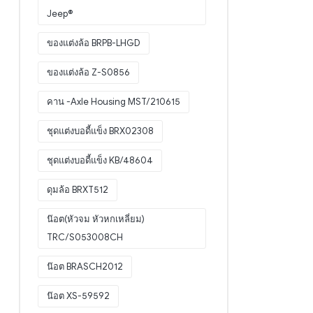
Jeep®
ของแต่งล้อ BRPB-LHGD
ของแต่งล้อ Z-S0856
คาน -Axle Housing MST/210615
ชุดแต่งบอดี้แข็ง BRX02308
ชุดแต่งบอดี้แข็ง KB/48604
ดุมล้อ BRXT512
น๊อต(หัวจม หัวหกเหลี่ยม)
TRC/S053008CH
น๊อต BRASCH2012
น๊อต XS-59592