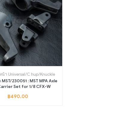
ยวหน้า Universal/C hup/Knuckle
T/230051 : MST MPA Axle
arrier Set for 1/8 CFX-W
฿
490.00