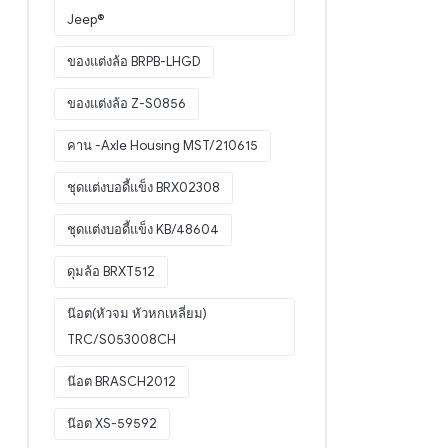
Jeep®
ของแต่งล้อ BRPB-LHGD
ของแต่งล้อ Z-S0856
คาน -Axle Housing MST/210615
ชุดแต่งบอดี้แข็ง BRX02308
ชุดแต่งบอดี้แข็ง KB/48604
ดุมล้อ BRXT512
น๊อต(หัวจม หัวหกเหลี่ยม)
TRC/S053008CH
น๊อต BRASCH2012
น๊อต XS-59592