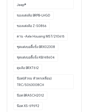
Jeep®
ของแต่งล้อ BRPB-LHGD
ของแต่งล้อ Z-S0856
คาน -Axle Housing MST/210615
ชุดแต่งบอดี้แข็ง BRX02308
ชุดแต่งบอดี้แข็ง KB/48604
ดุมล้อ BRXT512
น๊อต(หัวจม หัวหกเหลี่ยม)
TRC/S053008CH
น๊อต BRASCH2012
น๊อต XS-59592