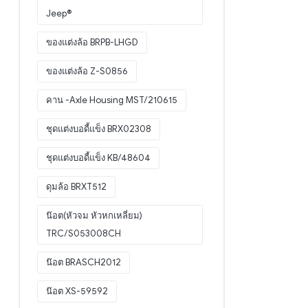
Jeep®
ของแต่งล้อ BRPB-LHGD
ของแต่งล้อ Z-S0856
คาน -Axle Housing MST/210615
ชุดแต่งบอดี้แข็ง BRX02308
ชุดแต่งบอดี้แข็ง KB/48604
ดุมล้อ BRXT512
น๊อต(หัวจม หัวหกเหลี่ยม)
TRC/S053008CH
น๊อต BRASCH2012
น๊อต XS-59592