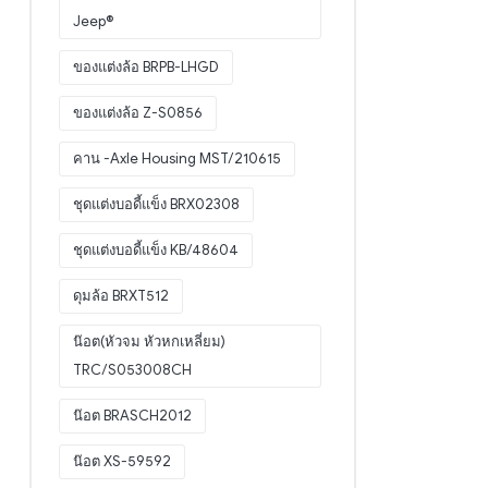
Jeep®
ของแต่งล้อ BRPB-LHGD
ของแต่งล้อ Z-S0856
คาน -Axle Housing MST/210615
ชุดแต่งบอดี้แข็ง BRX02308
ชุดแต่งบอดี้แข็ง KB/48604
ดุมล้อ BRXT512
น๊อต(หัวจม หัวหกเหลี่ยม)
TRC/S053008CH
น๊อต BRASCH2012
น๊อต XS-59592