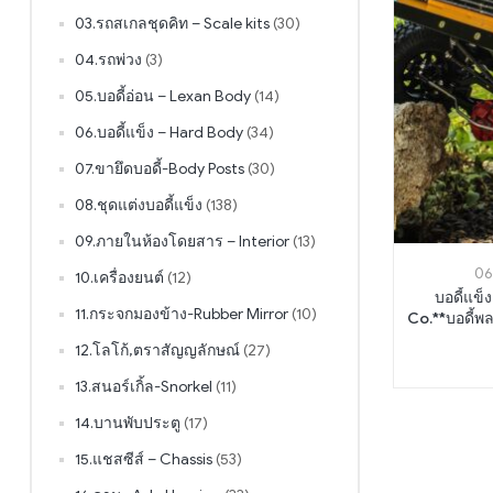
03.รถสเกลชุดคิท – Scale kits
(30)
04.รถพ่วง
(3)
05.บอดี้อ่อน – Lexan Body
(14)
06.บอดี้แข็ง – Hard Body
(34)
07.ขายึดบอดี้-Body Posts
(30)
08.ชุดแต่งบอดี้แข็ง
(138)
09.ภายในห้องโดยสาร – Interior
(13)
06
10.เครื่องยนต์
(12)
บอดี้แข็ง TR
11.กระจกมองข้าง-Rubber Mirror
(10)
Co.**บอดี้พ
1/10
12.โลโก้,ตราสัญญลักษณ์
(27)
13.สนอร์เกิ้ล-Snorkel
(11)
14.บานพับประตู
(17)
15.แชสซีส์ – Chassis
(53)