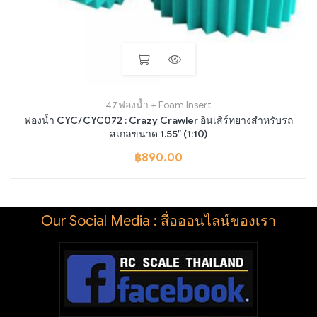
47.ฟองน้ำ + Foam Insert
ฟองน้ำ CYC/CYC072 : Crazy Crawler อินเสิร์ทยางสำหรับรถ
สเกลขนาด 1.55″ (1:10)
฿
890.00
Our Social Media : สื่อออนไลน์ของเรา