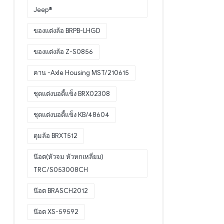
Jeep®
ของแต่งล้อ BRPB-LHGD
ของแต่งล้อ Z-S0856
คาน -Axle Housing MST/210615
ชุดแต่งบอดี้แข็ง BRX02308
ชุดแต่งบอดี้แข็ง KB/48604
ดุมล้อ BRXT512
น๊อต(หัวจม หัวหกเหลี่ยม)
TRC/S053008CH
น๊อต BRASCH2012
น๊อต XS-59592