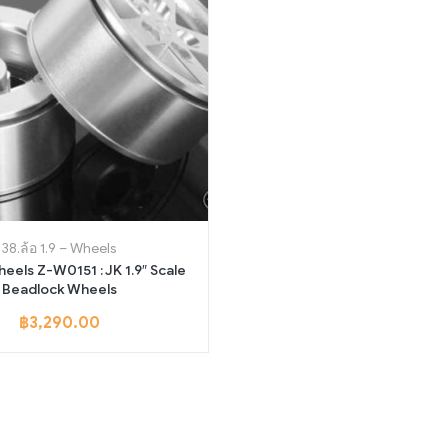
38.ล้อ 1.9 – Wheels
Wheels Z-W0151 : JK 1.9″ Scale
Beadlock Wheels
฿
3,290.00