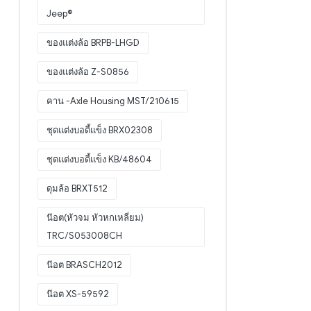
Jeep®
ของแต่งล้อ BRPB-LHGD
ของแต่งล้อ Z-S0856
คาน -Axle Housing MST/210615
ชุดแต่งบอดี้แข็ง BRX02308
ชุดแต่งบอดี้แข็ง KB/48604
ดุมล้อ BRXT512
น๊อต(หัวจม หัวหกเหลี่ยม)
TRC/S053008CH
น๊อต BRASCH2012
น๊อต XS-59592