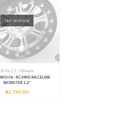
OUT OF STOCK
39.ล้อ 2.2 – Wheels
 Z-W0174 : RC4WD RACELINE
MONSTER 2.2″
฿
3,790.00