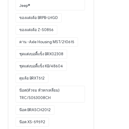
Jeep®
ของแต่งล้อ BRPB-LHGD
ของแต่งล้อ Z-S0856
คาน -Axle Housing MST/210615
ชุดแต่งบอดี้แข็ง BRX02308
ชุดแต่งบอดี้แข็ง KB/48604
ดุมล้อ BRXT512
น๊อต(หัวจม หัวหกเหลี่ยม)
TRC/S053008CH
น๊อต BRASCH2012
น๊อต XS-59592