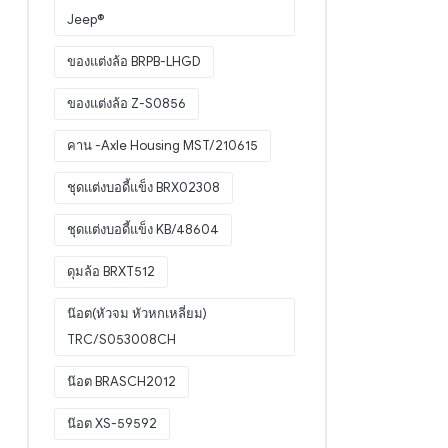
Jeep®
ของแต่งล้อ BRPB-LHGD
ของแต่งล้อ Z-S0856
คาน -Axle Housing MST/210615
ชุดแต่งบอดี้แข็ง BRX02308
ชุดแต่งบอดี้แข็ง KB/48604
ดุมล้อ BRXT512
น๊อต(หัวจม หัวหกเหลี่ยม)
TRC/S053008CH
น๊อต BRASCH2012
น๊อต XS-59592