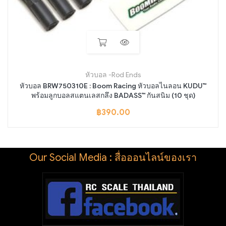
หัวบอล -Rod Ends
หัวบอล BRW750310E : Boom Racing หัวบอลไนลอน KUDU™
พร้อมลูกบอลสแตนเลสกลึง BADASS™ กันสนิม (10 ชุด)
฿
390.00
Our Social Media : สื่อออนไลน์ของเรา