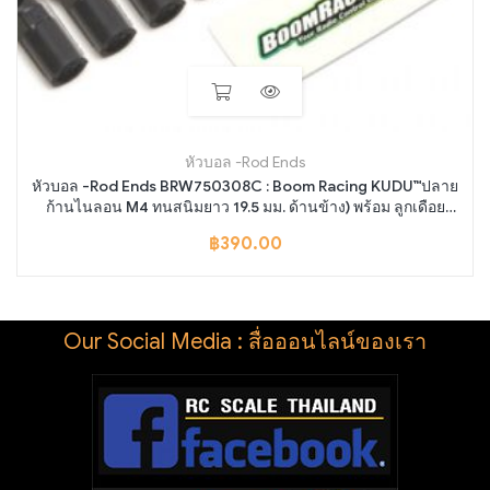
หัวบอล -Rod Ends
หัวบอล -Rod Ends BRW750308C : Boom Racing KUDU™ปลาย
ก้านไนลอน M4 ทนสนิมยาว 19.5 มม. ด้านข้าง) พร้อม ลูกเดือย
(5.8x3x7.4 มม.) (10)
฿
390.00
Our Social Media : สื่อออนไลน์ของเรา