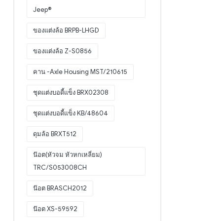
Jeep®
ของแต่งล้อ BRPB-LHGD
ของแต่งล้อ Z-S0856
คาน -Axle Housing MST/210615
ชุดแต่งบอดี้แข็ง BRX02308
ชุดแต่งบอดี้แข็ง KB/48604
ดุมล้อ BRXT512
น๊อต(หัวจม หัวหกเหลี่ยม)
TRC/S053008CH
น๊อต BRASCH2012
น๊อต XS-59592