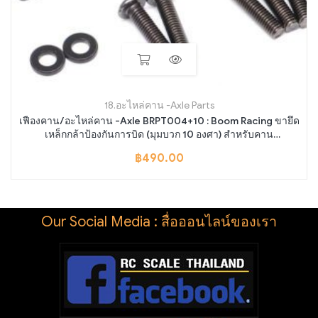
18.อะไหล่คาน -Axle Parts
เฟืองคาน/อะไหล่คาน -Axle BRPT004+10 : Boom Racing ขายึด
เหล็กกล้าป้องกันการบิด (มุมบวก 10 องศา) สำหรับคาน
BRX70/BRX90 Portal PHAT™ (ซ้ายและขวา)
฿
490.00
Our Social Media : สื่อออนไลน์ของเรา