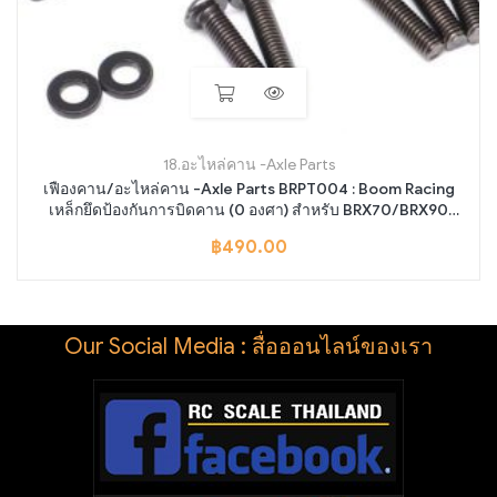
18.อะไหล่คาน -Axle Parts
เฟืองคาน/อะไหล่คาน -Axle Parts BRPT004 : Boom Racing
เหล็กยึดป้องกันการบิดคาน (0 องศา) สำหรับ BRX70/BRX90
Portal PHAT™ (ซ้ายและขวา)
฿
490.00
Our Social Media : สื่อออนไลน์ของเรา