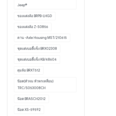
Jeep®
ของแต่งล้อ BRPB-LHGD
ของแต่งล้อ Z-S0856
คาน -Axle Housing MST/210615
ชุดแต่งบอดี้แข็ง BRX02308
ชุดแต่งบอดี้แข็ง KB/48604
ดุมล้อ BRXT512
น๊อต(หัวจม หัวหกเหลี่ยม)
TRC/S053008CH
น๊อต BRASCH2012
น๊อต XS-59592