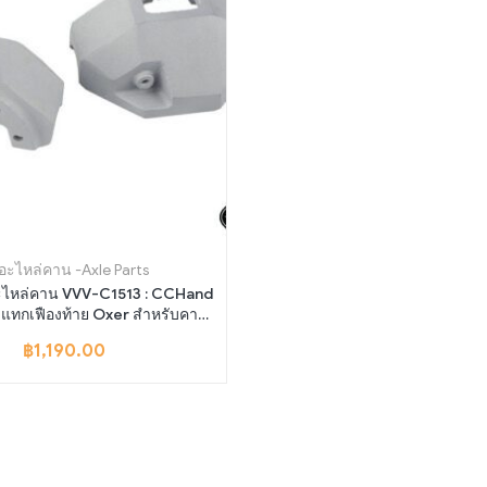
.อะไหล่คาน -Axle Parts
ะไหล่คาน VVV-C1513 : CCHand
ะแทกเฟืองท้าย Oxer สำหรับคาน
RC4WD Yota II
฿
1,190.00