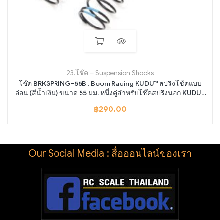
23.โช๊ค – Suspension Shocks
โช๊ค BRKSPRING-55B : Boom Racing KUDU™ สปริงโช้คแบบ
อ่อน (สีน้ำเงิน) ขนาด 55 มม. หนึ่งคู่สำหรับโช๊คสปริงนอก KUDU™
80 มม.
฿
290.00
Our Social Media : สื่อออนไลน์ของเรา