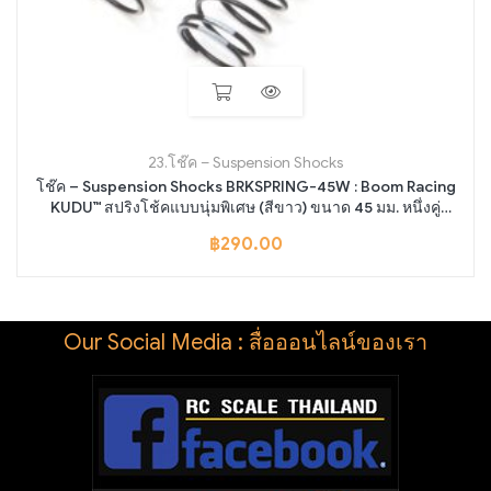
23.โช๊ค – Suspension Shocks
โช๊ค – Suspension Shocks BRKSPRING-45W : Boom Racing
KUDU™ สปริงโช้คแบบนุ่มพิเศษ (สีขาว) ขนาด 45 มม. หนึ่งคู่
สำหรับโช้คสปริงนอก KUDU™ 70 มม.
฿
290.00
Our Social Media : สื่อออนไลน์ของเรา