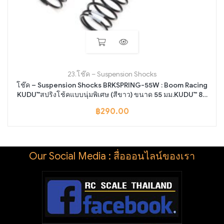
23.โช๊ค – Suspension Shocks
โช๊ค – Suspension Shocks BRKSPRING-55W : Boom Racing
KUDU™สปริงโช้คแบบนุ่มพิเศษ (สีขาว) ขนาด 55 มม.KUDU™ 80
มม.
฿
290.00
Our Social Media : สื่อออนไลน์ของเรา