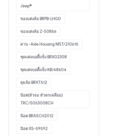
Jeep®
ของแต่งล้อ BRPB-LHGD
ของแต่งล้อ Z-S0856
คาน -Axle Housing MST/210615
ชุดแต่งบอดี้แข็ง BRX02308
ชุดแต่งบอดี้แข็ง KB/48604
ดุมล้อ BRXT512
น๊อต(หัวจม หัวหกเหลี่ยม)
TRC/S053008CH
น๊อต BRASCH2012
น๊อต XS-59592