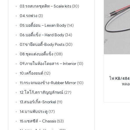
03.รถสเกลชุดคิท – Scale kits
(30)
04.รถพ่วง
(3)
05.บอดี้อ่อน – Lexan Body
(14)
06.บอดี้แข็ง – Hard Body
(34)
07.ขายึดบอดี้-Body Posts
(30)
08.ชุดแต่งบอดี้แข็ง
(138)
09.ภายในห้องโดยสาร – Interior
(13)
10.เครื่องยนต์
(12)
ไฟ KB/4846
11.กระจกมองข้าง-Rubber Mirror
(10)
หลอ
12.โลโก้,ตราสัญญลักษณ์
(27)
13.สนอร์เกิ้ล-Snorkel
(11)
14.บานพับประตู
(17)
15.แชสซีส์ – Chassis
(53)