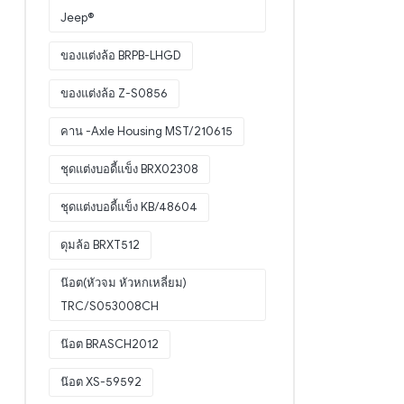
Jeep®
ของแต่งล้อ BRPB-LHGD
ของแต่งล้อ Z-S0856
คาน -Axle Housing MST/210615
ชุดแต่งบอดี้แข็ง BRX02308
ชุดแต่งบอดี้แข็ง KB/48604
ดุมล้อ BRXT512
น๊อต(หัวจม หัวหกเหลี่ยม)
TRC/S053008CH
น๊อต BRASCH2012
น๊อต XS-59592