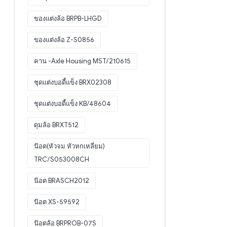
ของแต่งล้อ BRPB-LHGD
ของแต่งล้อ Z-S0856
คาน -Axle Housing MST/210615
ชุดแต่งบอดี้แข็ง BRX02308
ชุดแต่งบอดี้แข็ง KB/48604
ดุมล้อ BRXT512
น๊อต(หัวจม หัวหกเหลี่ยม)
TRC/S053008CH
น๊อต BRASCH2012
น๊อต XS-59592
น๊อตล้อ BRPROB-07S