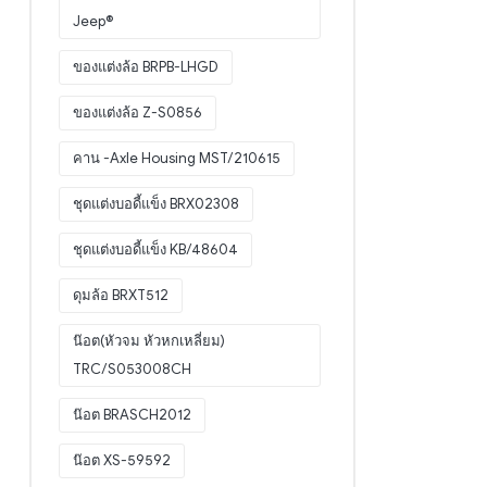
Jeep®
ของแต่งล้อ BRPB-LHGD
ของแต่งล้อ Z-S0856
คาน -Axle Housing MST/210615
ชุดแต่งบอดี้แข็ง BRX02308
ชุดแต่งบอดี้แข็ง KB/48604
ดุมล้อ BRXT512
น๊อต(หัวจม หัวหกเหลี่ยม)
TRC/S053008CH
น๊อต BRASCH2012
น๊อต XS-59592